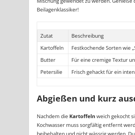
Mischung gewendet zu werden. Genieße d
Beilagenklassiker!
Zutat
Beschreibung
Kartoffeln
Festkochende Sorten wie „S
Butter
Für eine cremige Textur u
Petersilie
Frisch gehackt für ein inte
Abgießen und kurz aus
Nachdem die
Kartoffeln
weich gekocht sin
Kochwasser muss sorgfältig entfernt werd
beibehalten und nicht wässrig werden. Du