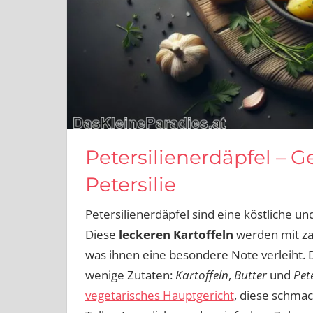
Petersilienerdäpfel – G
Petersilie
Petersilienerdäpfel sind eine köstliche und
Diese
leckeren Kartoffeln
werden mit zar
was ihnen eine besondere Note verleiht. D
wenige Zutaten:
Kartoffeln
,
Butter
und
Pete
vegetarisches Hauptgericht
, diese schma