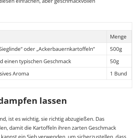
iesen einfachen, aber geschmackvollen
Menge
ieglinde“ oder „Ackerbauernkartoffeln“
500g
nd einen typischen Geschmack
50g
nsives Aroma
1 Bund
dampfen lassen
d, ist es wichtig, sie richtig abzugießen. Das
en, damit die Kartoffeln ihren zarten Geschmack
 kannst ein Sieb verwenden, um sicherzustellen, dass