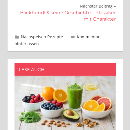
Nächster Beitrag
Backhendl & seine Geschichte – Klassiker
mit Charakter
April 13, 2025
Leo Kobes
Nachspeisen Rezepte
Kommentar
hinterlassen
LESE AUCH!