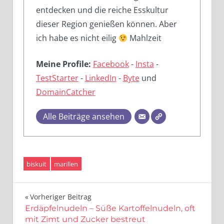
entdecken und die reiche Esskultur
dieser Region genießen können. Aber
ich habe es nicht eilig
Mahlzeit
Meine Profile:
Facebook
-
Insta
-
TestStarter
-
LinkedIn
-
Byte
und
DomainCatcher
Alle Beiträge ansehen
biskuit
marillen
Beitragsnavigation
Vorheriger Beitrag
Erdäpfelnudeln – Süße Kartoffelnudeln, oft
mit Zimt und Zucker bestreut