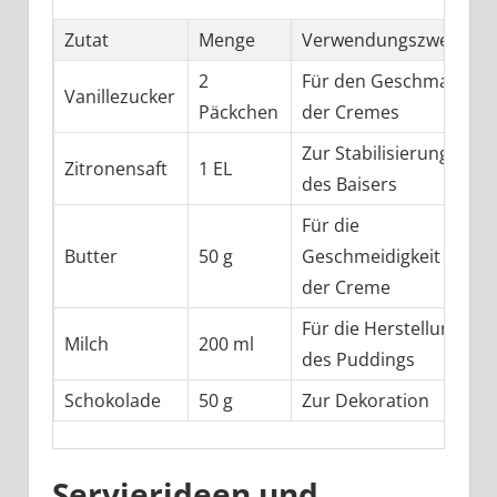
Zutat
Menge
Verwendungszweck
2
Für den Geschmack
Vanillezucker
Päckchen
der Cremes
Zur Stabilisierung
Zitronensaft
1 EL
des Baisers
Für die
Butter
50 g
Geschmeidigkeit
der Creme
Für die Herstellung
Milch
200 ml
des Puddings
Schokolade
50 g
Zur Dekoration
Servierideen und