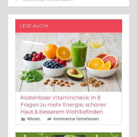
LESE AUCH!
Kostenloser Vitamincheck: In 8
Fragen zu mehr Energie, schöner
Haut & besserem Wohlbefinden
Dezember 16, 2025
Leo Kobes
Wissen
Kommentar hinterlassen