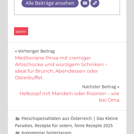
Alle Beiträge ansehen
lamm
Beitragsnavigation
Vorheriger Beitrag
Mediterrane Pinsa mit cremiger
Artischocke und würzigem Schinken –
ideal für Brunch, Abendessen oder
Osterbuffet.
Nächster Beitrag
Hefezopf mit Mandeln oder Rosinen – wie
bei Oma
April 14, 2025
Leo Kobes
Fleischspezialitäten aus Österreich | Das Kleine
Paradies
,
Rezepte für ostern, feine Rezepte 2025
Kommentar hinterlassen