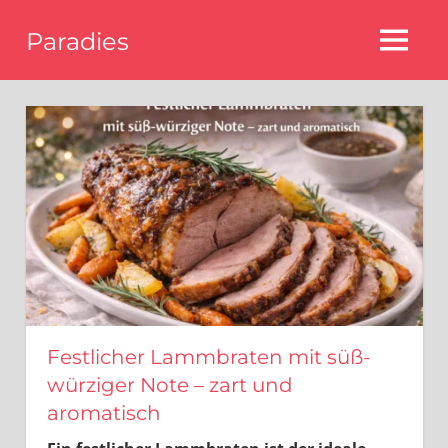
Zum
Paradies
Inhalt
MENÜ
springen
Bestes
essen
in
Wien
Festlicher Lammbraten mit süß-
würziger Note – zart und
aromatisch