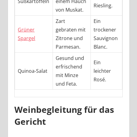
Süßkartoffeln
einem Hauch
Riesling.
von Muskat.
Zart
Ein
Grüner
gebraten mit
trockener
Spargel
Zitrone und
Sauvignon
Parmesan.
Blanc.
Gesund und
Ein
erfrischend
Quinoa-Salat
leichter
mit Minze
Rosé.
und Feta.
Weinbegleitung für das
Gericht