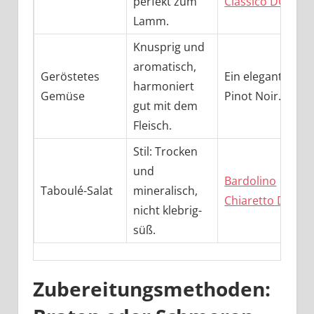
perfekt zum
Classico DOC
Lamm.
Knusprig und
aromatisch,
Geröstetes
Ein eleganter
harmoniert
Gemüse
Pinot Noir.
gut mit dem
Fleisch.
Stil: Trocken
und
Bardolino
Taboulé-Salat
mineralisch,
Chiaretto DOC
nicht klebrig-
süß.
Zubereitungsmethoden: