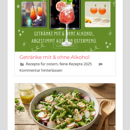
Getränke mit & ohne Alkohol
April 14, 2025
Leo Kobes
Rezepte für ostern, feine Rezepte 2025
Kommentar hinterlassen