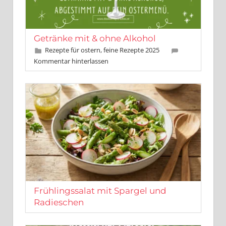
Getränke mit & ohne Alkohol
April 14, 2025
Leo Kobes
Rezepte für ostern, feine Rezepte 2025
Kommentar hinterlassen
Frühlingssalat mit Spargel und
Radieschen