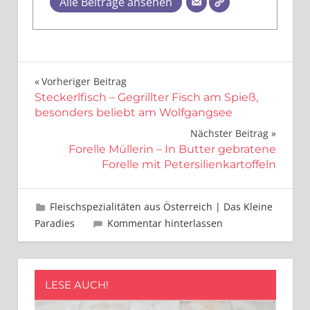
Alle Beiträge ansehen
Beitragsnavigation
Vorheriger Beitrag
Steckerlfisch – Gegrillter Fisch am Spieß,
besonders beliebt am Wolfgangsee
Nächster Beitrag
Forelle Müllerin – In Butter gebratene
Forelle mit Petersilienkartoffeln
März 23, 2025
Leo Kobes
Fleischspezialitäten aus Österreich | Das Kleine
Paradies
Kommentar hinterlassen
LESE AUCH!