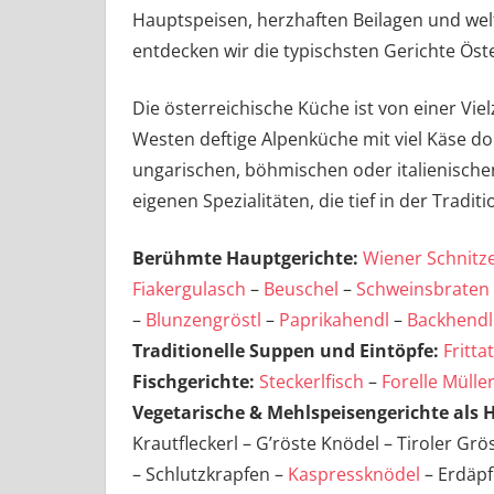
Hauptspeisen, herzhaften Beilagen und wel
entdecken wir die typischsten Gerichte Öst
Die österreichische Küche ist von einer Vie
Westen deftige Alpenküche mit viel Käse domi
ungarischen, böhmischen oder italienische
eigenen Spezialitäten, die tief in der Tradit
Berühmte Hauptgerichte:
Wiener Schnitze
Fiakergulasch
–
Beuschel
–
Schweinsbraten
–
Blunzengröstl
–
Paprikahendl
–
Backhendl
Traditionelle Suppen und Eintöpfe:
Fritt
Fischgerichte:
Steckerlfisch
–
Forelle Mülle
Vegetarische & Mehlspeisengerichte als 
Krautfleckerl – G’röste Knödel – Tiroler Grös
– Schlutzkrapfen –
Kaspressknödel
– Erdäpf