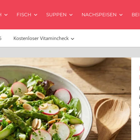
H
FISCH
SUPPEN
NACHSPEISEN
BE
6
Kostenloser Vitamincheck