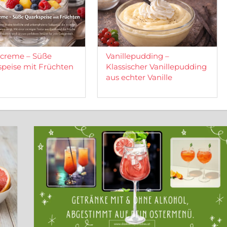
creme – Süße
Vanillepudding –
peise mit Früchten
Klassischer Vanillepudding
aus echter Vanille