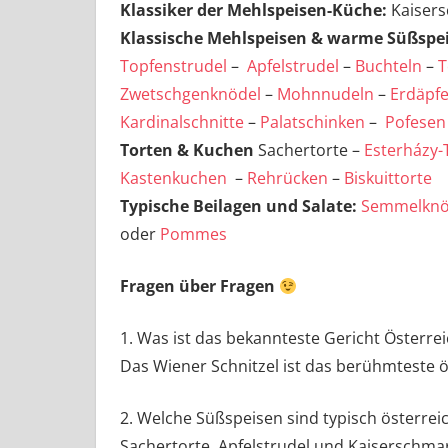
Klassiker der Mehlspeisen-Küche:
Kaisers
Klassische Mehlspeisen & warme Süßspe
Topfenstrudel
–
Apfelstrudel
–
Buchteln
–
T
Zwetschgenknödel
–
Mohnnudeln
–
Erdäpfe
Kardinalschnitte
–
Palatschinken
–
Pofesen
Torten & Kuchen
Sachertorte –
Esterházy-
Kastenkuchen
–
Rehrücken
–
Biskuittorte
Typische Beilagen und Salate:
Semmelknö
oder
Pommes
Fragen über Fragen
1. Was ist das bekannteste Gericht Österre
Das Wiener Schnitzel ist das berühmteste ö
2. Welche Süßspeisen sind typisch österrei
Sachertorte, Apfelstrudel und Kaiserschmar