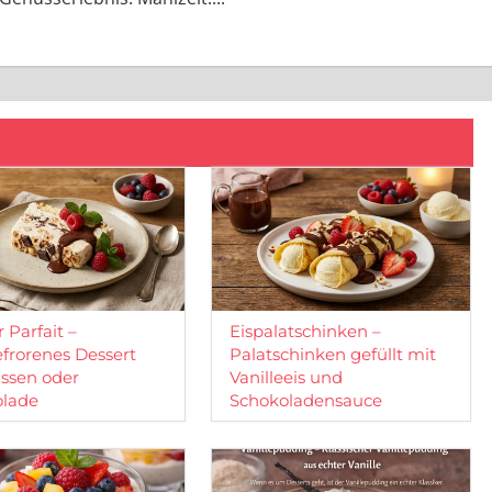
 Parfait –
Eispalatschinken –
frorenes Dessert
Palatschinken gefüllt mit
ssen oder
Vanilleeis und
olade
Schokoladensauce