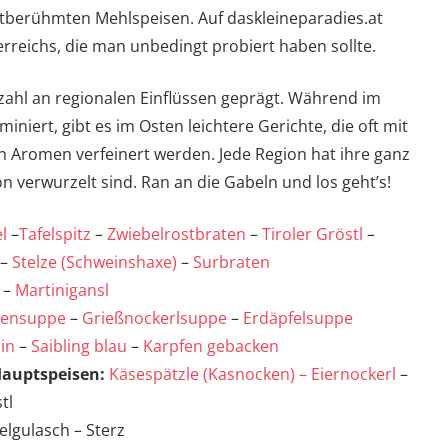
tberühmten Mehlspeisen. Auf daskleineparadies.at
erreichs, die man unbedingt probiert haben sollte.
lzahl an regionalen Einflüssen geprägt. Während im
niert, gibt es im Osten leichtere Gerichte, die oft mit
n Aromen verfeinert werden. Jede Region hat ihre ganz
ion verwurzelt sind. Ran an die Gabeln und los geht’s!
l
–
Tafelspitz
–
Zwiebelrostbraten
–
Tiroler Gröstl
–
–
Stelze (Schweinshaxe)
–
Surbraten
–
Martinigansl
atensuppe
–
Grießnockerlsuppe
–
Erdäpfelsuppe
rin
–
Saibling blau
–
Karpfen gebacken
Hauptspeisen:
Käsespätzle (Kasnocken) – Eiernockerl
–
tl
elgulasch – Sterz