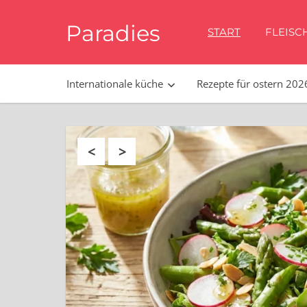
Zum
Paradies
Inhalt
START
FLEISC
springen
Bestes
essen
Internationale küche
Rezepte für ostern 202
in
Wien