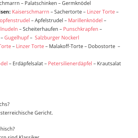
chmarrn – Palatschinken – Germknödel
isen:
Kaiserschmarrn
– Sachertorte –
Linzer Torte
–
opfenstrudel
– Apfelstrudel –
Marillenknödel
–
lnudeln
– Scheiterhaufen –
Punschkrapfen
–
–
Gugelhupf
–
Salzburger Nockerl
Torte
–
Linzer Torte
– Malakoff-Torte – Dobostorte –
del
– Erdäpfelsalat –
Petersilienerdäpfel
– Krautsalat
ichs?
sterreichische Gericht.
chisch?
rn sind Klassiker.