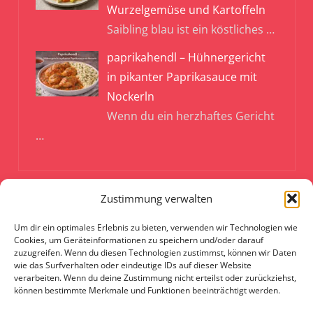
Wurzelgemüse und Kartoffeln
Saibling blau ist ein köstliches
…
paprikahendl – Hühnergericht
in pikanter Paprikasauce mit
Nockerln
Wenn du ein herzhaftes Gericht
…
Zustimmung verwalten
PINTEREST
Um dir ein optimales Erlebnis zu bieten, verwenden wir Technologien wie
Cookies, um Geräteinformationen zu speichern und/oder darauf
zuzugreifen. Wenn du diesen Technologien zustimmst, können wir Daten
INSTAGRAM
wie das Surfverhalten oder eindeutige IDs auf dieser Website
verarbeiten. Wenn du deine Zustimmung nicht erteilst oder zurückziehst,
FACEBOOK
können bestimmte Merkmale und Funktionen beeinträchtigt werden.